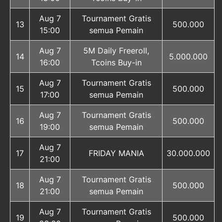
Aug 7
Tournament Gratis
13
500.000
15:00
semua Pemain
Aug 7
5M Daily Freeroll,
14
5.000.000
16:00
Tcoins Buy-in
Aug 7
Tournament Gratis
15
500.000
17:00
semua Pemain
Aug 7
Tournament Gratis
16
500.000
19:00
semua Pemain
Aug 7
17
FRIDAY MANIA
30.000.000
21:00
Aug 7
Tournament Gratis
18
500.000
21:00
semua Pemain
Aug 7
Tournament Gratis
19
500.000