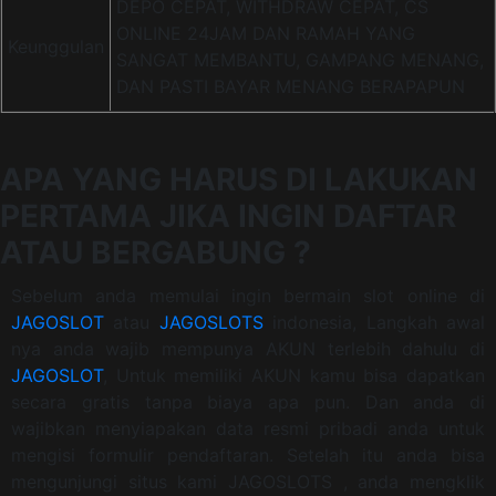
DEPO CEPAT, WITHDRAW CEPAT, CS
ONLINE 24JAM DAN RAMAH YANG
Keunggulan
SANGAT MEMBANTU, GAMPANG MENANG,
DAN PASTI BAYAR MENANG BERAPAPUN
APA YANG HARUS DI LAKUKAN
PERTAMA JIKA INGIN DAFTAR
ATAU BERGABUNG ?
Sebelum anda memulai ingin bermain slot online di
JAGOSLOT
atau
JAGOSLOTS
indonesia, Langkah awal
nya anda wajib mempunya AKUN terlebih dahulu di
JAGOSLOT
, Untuk memiliki AKUN kamu bisa dapatkan
secara gratis tanpa biaya apa pun. Dan anda di
wajibkan menyiapakan data resmi pribadi anda untuk
mengisi formulir pendaftaran. Setelah itu anda bisa
mengunjungi situs kami JAGOSLOTS , anda mengklik