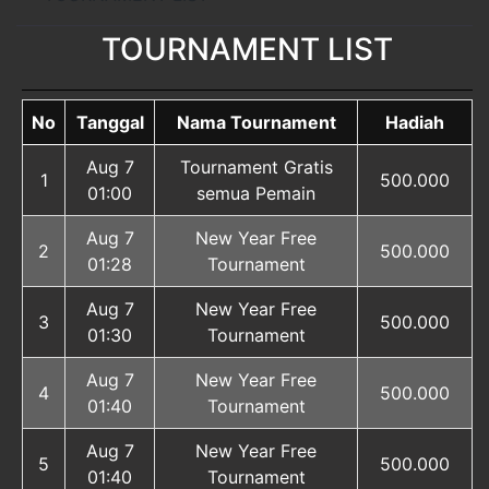
TOURNAMENT LIST
No
Tanggal
Nama Tournament
Hadiah
Aug 7
Tournament Gratis
1
500.000
01:00
semua Pemain
Aug 7
New Year Free
2
500.000
01:28
Tournament
Aug 7
New Year Free
3
500.000
01:30
Tournament
Aug 7
New Year Free
4
500.000
01:40
Tournament
Aug 7
New Year Free
5
500.000
01:40
Tournament