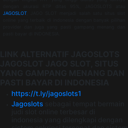
dengan akurasi RTP ditas 95%, JAGOSLOTS atau
JAGOSLOT
, JAGO SLOT menjadi salah satu situs slot
online yang terbaik di indonesia dengan banyak pilihan
provider dan juga yang pasti gampang menang dan
pasti bayar di INDONESIA.
LINK ALTERNATIF JAGOSLOTS
JAGOSLOT JAGO SLOT, SITUS
YANG GAMPANG MENANG DAN
PASTI BAYAR DI INDONESIA
https://t.ly/jagoslots1
Jagoslots
sebagai tempat bermain
judi slot online terbesar di
indonesia yang dilengkapi dengan
sistem enkripsi tercepat dan sistem