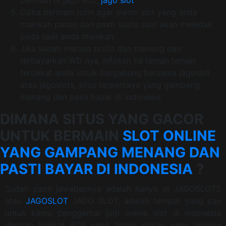
bermain di jago slot,
jago slot
Coba bermain rutin agar mesin slot yang anda
mainkan panas dan pasti suatu saat akan meledak
pada saat anda mainkan
Jika sudah merasa profit dan menang dan
terbayarkan WD nya, infokan ke teman teman
terdekat anda untuk bergabung bersama jagoslot
atau jagoslots, situs terpercaya yang gampang
menang dan pasti bayar di indonesia
DIMANA SITUS YANG GACOR
UNTUK BERMAIN
SLOT ONLINE
YANG GAMPANG MENANG DAN
PASTI BAYAR DI INDONESIA
?
Sudah pasti jawabannya adalah hanya di JAGOSLOTS
atau
JAGOSLOT
JAGO SLOT, adalah tempat yang pas
untuk kamu penggemar judi online slot di indonesia
dengan tingkat RTP yang tinggi diatas yang lainnya