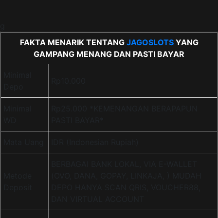
g
FAKTA MENARIK TENTANG
JAGOSLOTS
YANG
GAMPANG MENANG DAN PASTI BAYAR
Minimal
Rp10.000
Depo
Minimal
Rp25.000 *KEMENANGAN BERAPAPUN
WD
PASTI BAYAR*
Mata Uang
IDR (Indonesian Rupiah)
BERBAGAI BANK LOKAL, VIA E-WALLET
Metode
(OVO, DANA, GOPAY, LINKAJA, ) MUDAH
Deposit
DEPO HANYA SCAN QRIS, VOUCHER88,
DAN VIRTUAL ACCOUNT