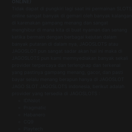
ONLINE)
Tidak dapat di pungkiri lagi saat ini permainan SLOTS
online sangat banyak di gemari oleh banyak kalangan
di karenakan gampang menang dan sangat
menghibur di mana kita di buat nyaman dan senang
ketika bermain dengan berbagai kejutan dalam
banyak putaran di dalam nya, JAGOSLOTS atau
JAGOSLOT pun sangat sadar akan hal ini maka di
JAGOSLOTS pun kami memnyediakan banyak sekali
provider terpercaya dan terlengkap dan terkenal
yang pastinya gampang menang, gacor, dan pasti
bayar selalu menang berapun hanya di JAGOSLOT
JAGO SLOT JAGOSLOTS indonesia, berikut adalah
provider yang tersedia di JAGOSLOTS :
IDNslot
Pragmatic
Habanero
CQ9
Playtech