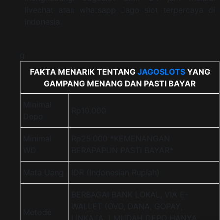
livechat atau whatsapp Jago slot terpercaya di
indonesia.
g
FAKTA MENARIK TENTANG
JAGOSLOTS
YANG
GAMPANG MENANG DAN PASTI BAYAR
Minimal
Rp10.000
Depo
Minimal
Rp25.000 *KEMENANGAN
WD
BERAPAPUN PASTI BAYAR*
Mata Uang
IDR (Indonesian Rupiah)
BERBAGAI BANK LOKAL, VIA E-
WALLET (OVO, DANA, GOPAY,
Metode
LINKAJA, ) MUDAH DEPO HANYA