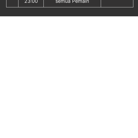
23:00
semua Pemain