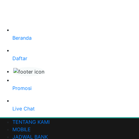
Lupa Kata Sandi?
Daftar
Beranda
Daftar
Promosi
Live Chat
TENTANG KAMI
MOBILE
JADWAL BANK