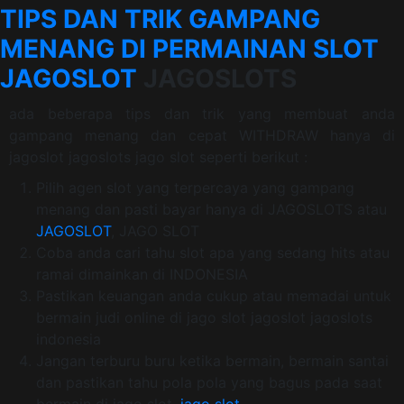
TIPS DAN TRIK GAMPANG
MENANG DI PERMAINAN SLOT
JAGOSLOT
JAGOSLOTS
ada beberapa tips dan trik yang membuat anda
gampang menang dan cepat WITHDRAW hanya di
jagoslot jagoslots jago slot seperti berikut :
Pilih agen slot yang terpercaya yang gampang
menang dan pasti bayar hanya di JAGOSLOTS atau
JAGOSLOT
, JAGO SLOT
Coba anda cari tahu slot apa yang sedang hits atau
ramai dimainkan di INDONESIA
Pastikan keuangan anda cukup atau memadai untuk
bermain judi online di jago slot jagoslot jagoslots
indonesia
Jangan terburu buru ketika bermain, bermain santai
dan pastikan tahu pola pola yang bagus pada saat