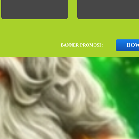
DO
BANNER PROMOSI :