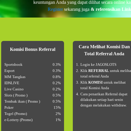
keuntungan Anda yang dapat dilihat secara online 
Register
sekarang juga
& referensikan Link
Cara Melihat Komisi Dan
Komisi Bonus Referral
Total Referral Anda
Sportsbook
0.3%
1.
Login ke JAGOSLOTS
Esport
0.3%
2.
Klik
REFERRAL
untuk meliha
total referral Anda
MM Tangkas
0.8%
3.
Klik
KOMISI
untuk melihat
IDNLIVE
0.2%
total Komisi Anda
Live Casino
0.2%
4.
Cara penarikan Referral dapat
Slots ( Promo )
0.5%
dilakukan setiap hari senin
Tembak ikan ( Promo )
0.5%
dengan melakukan withdraw.
Poker
15%
Togel (Promo)
2%
e-Lottery (Promo)
1%