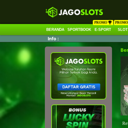
PROMO
PROM
BERANDA
SPORTBOOK
E-SPORT
SLOT
Info :
SELAM
Be
Ref