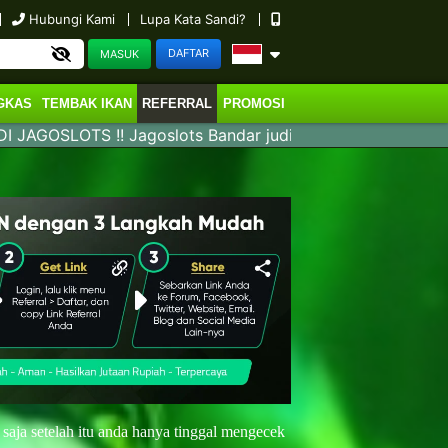
Hubungi Kami
Lupa Kata Sandi?
DAFTAR
GKAS
TEMBAK IKAN
REFERRAL
PROMOSI
ine terlengkap, tergacor, pasti bayar dan terpercaya
saja setelah itu anda hanya tinggal mengecek