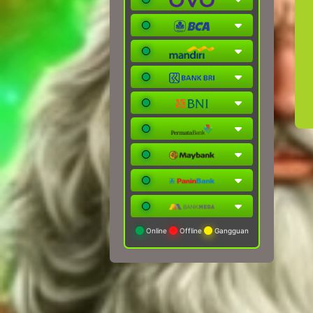
Online
Offline
Gangguan